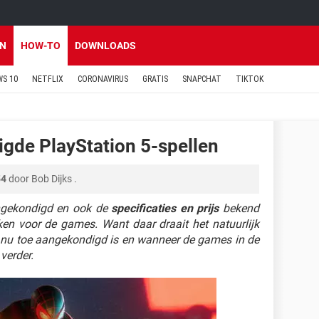
EN
HOW-TO
DOWNLOADS
S 10
NETFLIX
CORONAVIRUS
GRATIS
SNAPCHAT
TIKTOK
igde PlayStation 5-spellen
54
door
Bob Dijks
.
angekondigd en ook de
specificaties en prijs
bekend
en voor de games. Want daar draait het natuurlijk
t nu toe aangekondigd is en wanneer de games in de
verder.