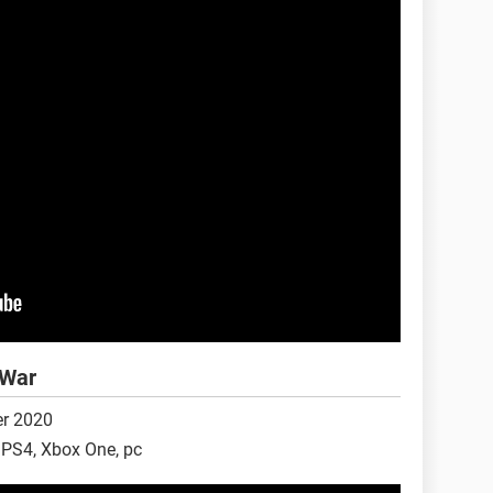
 War
r 2020
 PS4, Xbox One, pc