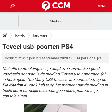
MENU
HOME
VIDEOBELLEN
GAMES
HOW-TO
How-to
Hardware
INSTAGRAM
WINDOWS 10
VIDEOBELLEN
GAMES
DOWNLOADS
Teveel usb-poorten PS4
NETFLIX
CORONAVIRUS
INSTAGRAM
WINDOWS 10
GRATIS
VIDEOBELLEN
SNAPCHAT
GAMES
FORUM
Dernière mise à jour le
1 september 2020 à 05:14
par
Bob Dijks
.
NETFLIX
CORONAVIRUS
TIKTOK
INSTAGRAM
WINDOWS 10
GRATIS
VIDEOBELLEN
SNAPCHAT
GAMES
Niet alle foutmeldingen zijn altijd even zinvol. Een goed
ARTIKELEN
NETFLIX
CORONAVIRUS
voorbeeld daarvan is de melding 'Teveel usb-apparaten' (of
TIKTOK
INSTAGRAM
WINDOWS 10
in het Engels 'Too Many USB Devices' are connected) op de
GRATIS
VIDEOBELLEN
SNAPCHAT
GAMES
NETFLIX
CORONAVIRUS
PlayStation 4
. Vaak heb je op het moment dat de melding in
TIKTOK
INSTAGRAM
WINDOWS 10
beeld komt namelijk helemaal geen usb-apparaat in je
GRATIS
SNAPCHAT
console zitten.
NETFLIX
CORONAVIRUS
TIKTOK
GRATIS
SNAPCHAT