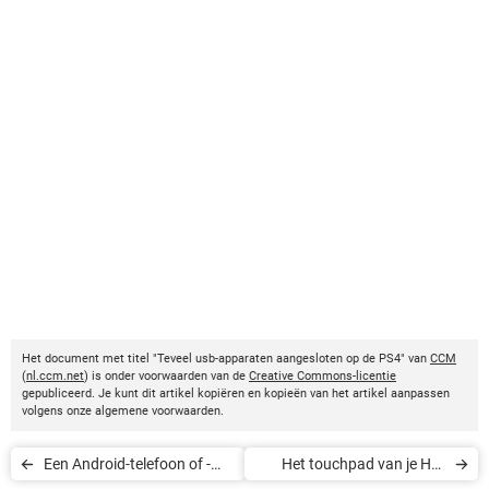
Het document met titel "Teveel usb-apparaten aangesloten op de PS4" van
CCM
(
nl.ccm.net
) is onder voorwaarden van de
Creative Commons-licentie
gepubliceerd. Je kunt dit artikel kopiëren en kopieën van het artikel aanpassen
volgens onze algemene voorwaarden.
Een Android-telefoon of -
Het touchpad van je HP-