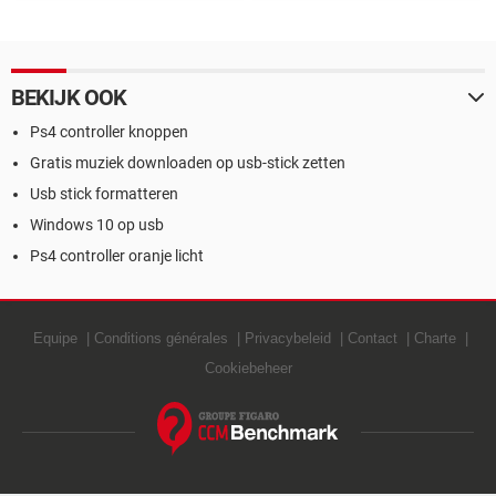
tablet rooten
laptop uitschakelen
BEKIJK OOK
Ps4 controller knoppen
Gratis muziek downloaden op usb-stick zetten
Usb stick formatteren
Windows 10 op usb
Ps4 controller oranje licht
Equipe
Conditions générales
Privacybeleid
Contact
Charte
Cookiebeheer