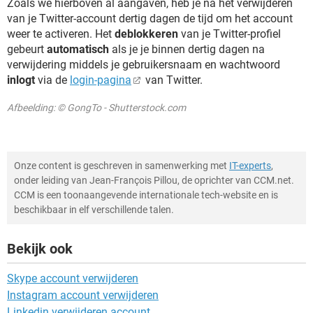
Zoals we hierboven al aangaven, heb je na het verwijderen
van je Twitter-account dertig dagen de tijd om het account
weer te activeren. Het
deblokkeren
van je Twitter-profiel
gebeurt
automatisch
als je je binnen dertig dagen na
verwijdering middels je gebruikersnaam en wachtwoord
inlogt
via de
login-pagina
van Twitter.
Afbeelding: © GongTo - Shutterstock.com
Onze content is geschreven in samenwerking met
IT-experts
,
onder leiding van Jean-François Pillou, de oprichter van CCM.net.
CCM is een toonaangevende internationale tech-website en is
beschikbaar in elf verschillende talen.
Bekijk ook
Skype account verwijderen
Instagram account verwijderen
Linkedin verwijderen account