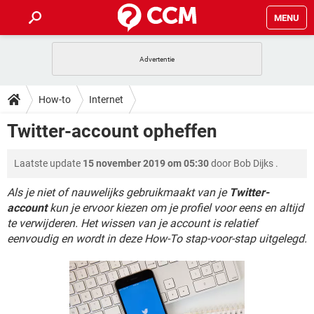
MENU
HOME
VIDEOBELLEN
GAMES
HOW-TO
How-to
Internet
INSTAGRAM
WINDOWS 10
VIDEOBELLEN
GAMES
DOWNLOADS
Twitter-account opheffen
NETFLIX
CORONAVIRUS
INSTAGRAM
WINDOWS 10
GRATIS
VIDEOBELLEN
SNAPCHAT
GAMES
FORUM
Laatste update
15 november 2019 om 05:30
door
Bob Dijks
.
NETFLIX
CORONAVIRUS
TIKTOK
INSTAGRAM
WINDOWS 10
GRATIS
VIDEOBELLEN
SNAPCHAT
GAMES
Als je niet of nauwelijks gebruikmaakt van je
Twitter-
ARTIKELEN
NETFLIX
CORONAVIRUS
account
kun je ervoor kiezen om je profiel voor eens en altijd
TIKTOK
INSTAGRAM
WINDOWS 10
te verwijderen. Het wissen van je account is relatief
GRATIS
VIDEOBELLEN
SNAPCHAT
GAMES
NETFLIX
CORONAVIRUS
eenvoudig en wordt in deze How-To stap-voor-stap uitgelegd.
TIKTOK
INSTAGRAM
WINDOWS 10
GRATIS
SNAPCHAT
NETFLIX
CORONAVIRUS
TIKTOK
GRATIS
SNAPCHAT