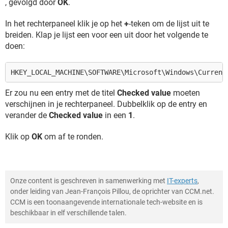
, gevolgd door
OK
.
In het rechterpaneel klik je op het
+
-teken om de lijst uit te
breiden. Klap je lijst een voor een uit door het volgende te
doen:
HKEY_LOCAL_MACHINE\SOFTWARE\Microsoft\Windows\Current
Er zou nu een entry met de titel
Checked value
moeten
verschijnen in je rechterpaneel. Dubbelklik op de entry en
verander de
Checked value
in een
1
.
Klik op
OK
om af te ronden.
Onze content is geschreven in samenwerking met
IT-experts
,
onder leiding van Jean-François Pillou, de oprichter van CCM.net.
CCM is een toonaangevende internationale tech-website en is
beschikbaar in elf verschillende talen.