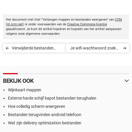
Het document met titel "Verborgen mappen en bestanden weergeven" van
CCM
(
nl.ccm.net
) is onder voorwaarden van de
Creative Commons-licentie
gepubliceerd. Je kunt dit artikel kopiëren en kopieën van het artikel aanpassen
volgens onze algemene voorwaarden.
Verwijderde bestanden
Je wifi-wachtwoord zoeken
herstellen via een Android-
in Windows 10
apparaat
BEKIJK OOK
Wijnkaart mappen
Externe harde schijf kapot bestanden terughalen
Hoe volledig scherm weergeven
Bestanden terugvinden android telefoon
Wat zijn delivery optimization bestanden