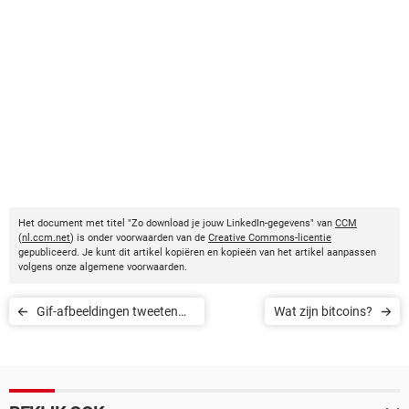
Het document met titel "Zo download je jouw LinkedIn-gegevens" van
CCM
(
nl.ccm.net
) is onder voorwaarden van de
Creative Commons-licentie
gepubliceerd. Je kunt dit artikel kopiëren en kopieën van het artikel aanpassen
volgens onze algemene voorwaarden.
Gif-afbeeldingen tweeten
Wat zijn bitcoins?
via Twitter