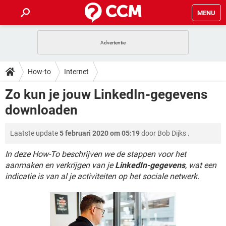
MENU
HOME
VIDEOBELLEN
GAMES
HOW-TO
How-to
Internet
INSTAGRAM
WINDOWS 10
VIDEOBELLEN
GAMES
DOWNLOADS
Zo kun je jouw LinkedIn-gegevens
NETFLIX
CORONAVIRUS
INSTAGRAM
WINDOWS 10
downloaden
GRATIS
VIDEOBELLEN
SNAPCHAT
GAMES
FORUM
NETFLIX
CORONAVIRUS
TIKTOK
INSTAGRAM
WINDOWS 10
Laatste update
5 februari 2020 om 05:19
door
Bob Dijks
.
GRATIS
VIDEOBELLEN
SNAPCHAT
GAMES
ARTIKELEN
NETFLIX
CORONAVIRUS
TIKTOK
INSTAGRAM
WINDOWS 10
In deze How-To beschrijven we de stappen voor het
GRATIS
VIDEOBELLEN
SNAPCHAT
GAMES
aanmaken en verkrijgen van je
LinkedIn-gegevens
, wat een
NETFLIX
CORONAVIRUS
indicatie is van al je activiteiten op het sociale netwerk.
TIKTOK
INSTAGRAM
WINDOWS 10
GRATIS
SNAPCHAT
NETFLIX
CORONAVIRUS
TIKTOK
GRATIS
SNAPCHAT