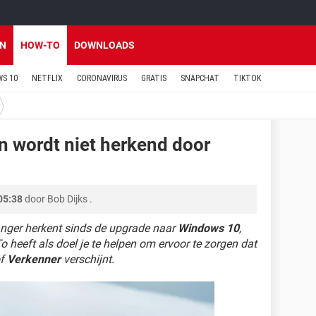
EN
HOW-TO
DOWNLOADS
S 10
NETFLIX
CORONAVIRUS
GRATIS
SNAPCHAT
TIKTOK
on wordt niet herkend door
05:38
door
Bob Dijks
.
langer herkent sinds de upgrade naar
Windows 10
,
o heeft als doel je te helpen om ervoor te zorgen dat
f
Verkenner
verschijnt.