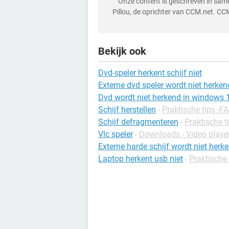
Onze content is geschreven in sa
Pillou, de oprichter van CCM.net. CC
Bekijk ook
Dvd-speler herkent schijf niet
Externe dvd speler wordt niet herke
Dvd wordt niet herkend in windows 
Schijf herstellen
-
Praktische tips -F
Schijf defragmenteren
-
Praktische t
Vlc speler
-
Downloads - Video playe
Externe harde schijf wordt niet herk
Laptop herkent usb niet
-
Praktische