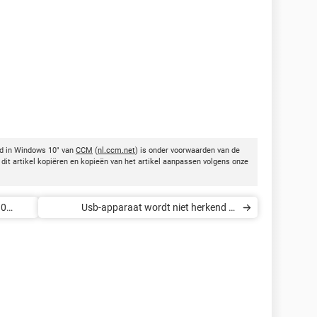
nd in Windows 10" van
CCM
(
nl.ccm.net
) is onder voorwaarden van de
dit artikel kopiëren en kopieën van het artikel aanpassen volgens onze
10
Usb-apparaat wordt niet herkend in
Windows 10