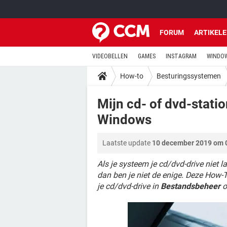
FORUM
ARTIKEL
VIDEOBELLEN
GAMES
INSTAGRAM
WINDOW
How-to
Besturingssystemen
Mijn cd- of dvd-stati
Windows
Laatste update
10 december 2019 om 
Als je systeem je cd/dvd-drive niet 
dan ben je niet de enige. Deze How-T
je cd/dvd-drive in
Bestandsbeheer
o