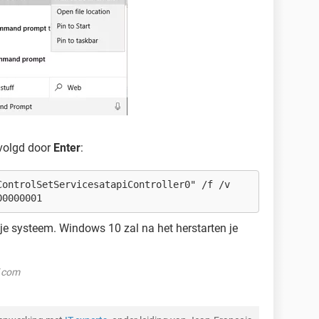
volgd door
Enter
:
ControlSetServicesatapiController0" /f /v
00000001
je systeem. Windows 10 zal na het herstarten je
F.com