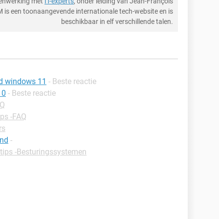
menwerking met
IT-experts
, onder leiding van Jean-François
M is een toonaangevende internationale tech-website en is
beschikbaar in elf verschillende talen.
nd windows 11
- Beste reactie
10
- Beste reactie
AQ
ips -FAQ
rs
end
-
 tips -Besturingssystemen