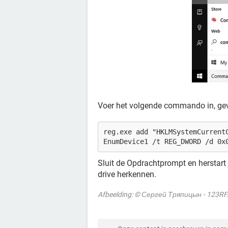
Voer het volgende commando in, ge
reg.exe add "HKLMSystemCurrent
EnumDevice1 /t REG_DWORD /d 0x
Sluit de Opdrachtprompt en herstart 
drive herkennen.
Afbeelding: © Сергей Тряпицын - 123R