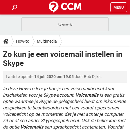
MENU
HOME
VIDEOBELLEN
GAMES
HOW-TO
How-to
Multimedia
INSTAGRAM
WINDOWS 10
VIDEOBELLEN
GAMES
DOWNLOADS
Zo kun je een voicemail instellen in
NETFLIX
CORONAVIRUS
INSTAGRAM
WINDOWS 10
Skype
GRATIS
VIDEOBELLEN
SNAPCHAT
GAMES
FORUM
NETFLIX
CORONAVIRUS
TIKTOK
INSTAGRAM
WINDOWS 10
Laatste update
14 juli 2020 om 19:05
door
Bob Dijks
.
GRATIS
VIDEOBELLEN
SNAPCHAT
GAMES
ARTIKELEN
NETFLIX
CORONAVIRUS
TIKTOK
INSTAGRAM
WINDOWS 10
In deze How-To leer je hoe je een voicemailbericht kunt
GRATIS
VIDEOBELLEN
SNAPCHAT
GAMES
inschakelen voor je Skype-account.
Voicemails
is een gratis
NETFLIX
CORONAVIRUS
optie waarmee je Skype de gelegenheid biedt om inkomende
TIKTOK
INSTAGRAM
WINDOWS 10
gesprekken te beantwoorden met een vooraf opgenomen
GRATIS
SNAPCHAT
NETFLIX
CORONAVIRUS
voicebericht op de momenten dat je niet achter je computer
TIKTOK
zit of al een ander Skypegesprek hebt. Ook de beller kan met
GRATIS
SNAPCHAT
de optie
Voicemails
een spraakbericht achterlaten. Voordat