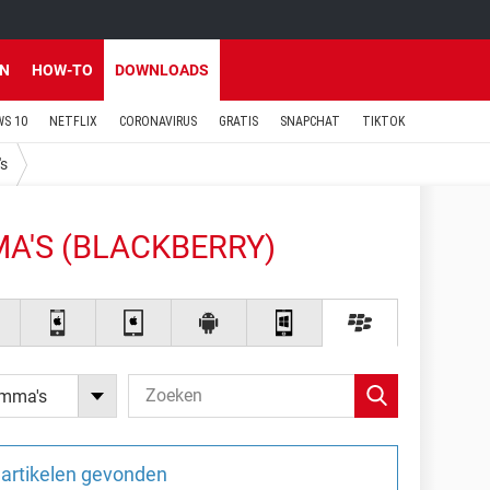
EN
HOW-TO
DOWNLOADS
S 10
NETFLIX
CORONAVIRUS
GRATIS
SNAPCHAT
TIKTOK
's
A'S (BLACKBERRY)
amma's
artikelen gevonden