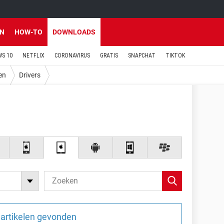
EN
HOW-TO
DOWNLOADS
S 10
NETFLIX
CORONAVIRUS
GRATIS
SNAPCHAT
TIKTOK
en
Drivers
artikelen gevonden