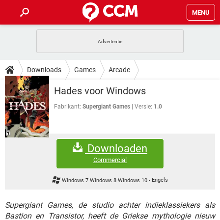
MENU
HOME
VIDEOBELLEN
GAMES
HOW-TO
Downloads
Games
Arcade
INSTAGRAM
WINDOWS 10
VIDEOBELLEN
GAMES
DOWNLOADS
Hades voor Windows
NETFLIX
CORONAVIRUS
INSTAGRAM
WINDOWS 10
GRATIS
VIDEOBELLEN
SNAPCHAT
GAMES
Fabrikant:
Supergiant Games
Versie:
1.0
FORUM
NETFLIX
CORONAVIRUS
TIKTOK
INSTAGRAM
WINDOWS 10
GRATIS
VIDEOBELLEN
SNAPCHAT
GAMES
ARTIKELEN
NETFLIX
CORONAVIRUS
Downloaden
TIKTOK
INSTAGRAM
WINDOWS 10
GRATIS
VIDEOBELLEN
SNAPCHAT
GAMES
Commercial
NETFLIX
CORONAVIRUS
TIKTOK
INSTAGRAM
WINDOWS 10
Windows 7 Windows 8 Windows 10
-
Engels
GRATIS
SNAPCHAT
NETFLIX
CORONAVIRUS
TIKTOK
Supergiant Games, de studio achter indieklassiekers als
GRATIS
SNAPCHAT
Bastion en Transistor, heeft de Griekse mythologie nieuw