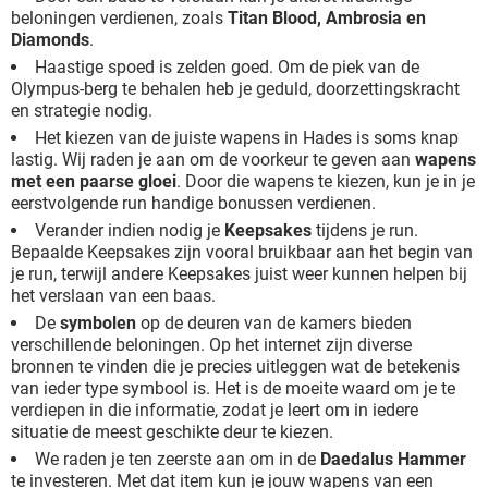
beloningen verdienen, zoals
Titan Blood, Ambrosia en
Diamonds
.
Haastige spoed is zelden goed. Om de piek van de
Olympus-berg te behalen heb je geduld, doorzettingskracht
en strategie nodig.
Het kiezen van de juiste wapens in Hades is soms knap
lastig. Wij raden je aan om de voorkeur te geven aan
wapens
met een paarse gloei
. Door die wapens te kiezen, kun je in je
eerstvolgende run handige bonussen verdienen.
Verander indien nodig je
Keepsakes
tijdens je run.
Bepaalde Keepsakes zijn vooral bruikbaar aan het begin van
je run, terwijl andere Keepsakes juist weer kunnen helpen bij
het verslaan van een baas.
De
symbolen
op de deuren van de kamers bieden
verschillende beloningen. Op het internet zijn diverse
bronnen te vinden die je precies uitleggen wat de betekenis
van ieder type symbool is. Het is de moeite waard om je te
verdiepen in die informatie, zodat je leert om in iedere
situatie de meest geschikte deur te kiezen.
We raden je ten zeerste aan om in de
Daedalus Hammer
te investeren. Met dat item kun je jouw wapens van een