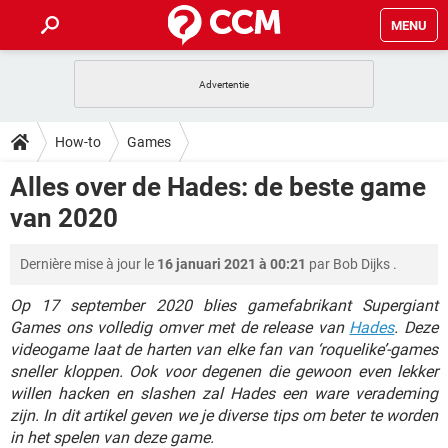
MENU
HOME
VIDEOBELLEN
GAMES
HOW-TO
How-to
Games
INSTAGRAM
WINDOWS 10
VIDEOBELLEN
GAMES
DOWNLOADS
Alles over de Hades: de beste game
NETFLIX
CORONAVIRUS
INSTAGRAM
WINDOWS 10
van 2020
GRATIS
VIDEOBELLEN
SNAPCHAT
GAMES
FORUM
NETFLIX
CORONAVIRUS
TIKTOK
INSTAGRAM
WINDOWS 10
Dernière mise à jour le
16 januari 2021 à 00:21
par
Bob Dijks
.
GRATIS
VIDEOBELLEN
SNAPCHAT
GAMES
ARTIKELEN
NETFLIX
CORONAVIRUS
TIKTOK
INSTAGRAM
WINDOWS 10
Op 17 september 2020 blies gamefabrikant Supergiant
GRATIS
VIDEOBELLEN
SNAPCHAT
GAMES
Games ons volledig omver met de release van
Hades
. Deze
NETFLIX
CORONAVIRUS
videogame laat de harten van elke fan van ‘roquelike’-games
TIKTOK
INSTAGRAM
WINDOWS 10
sneller kloppen. Ook voor degenen die gewoon even lekker
GRATIS
SNAPCHAT
NETFLIX
CORONAVIRUS
willen hacken en slashen zal Hades een ware verademing
TIKTOK
zijn. In dit artikel geven we je diverse tips om beter te worden
GRATIS
SNAPCHAT
in het spelen van deze game.