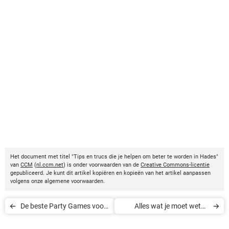
Het document met titel "Tips en trucs die je helpen om beter te worden in Hades"
van
CCM
(
nl.ccm.net
) is onder voorwaarden van de
Creative Commons-licentie
gepubliceerd. Je kunt dit artikel kopiëren en kopieën van het artikel aanpassen
volgens onze algemene voorwaarden.
De beste Party Games voor
Alles wat je moet weten
de Nintendo Switch
over de gamestreamdienst