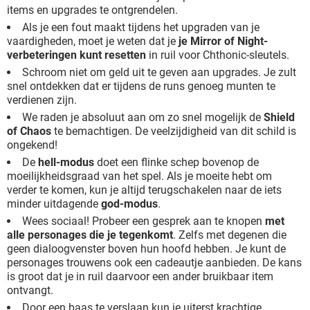
items en upgrades te ontgrendelen.
Als je een fout maakt tijdens het upgraden van je
vaardigheden, moet je weten dat je
je Mirror of Night-
verbeteringen kunt resetten
in ruil voor Chthonic-sleutels.
Schroom niet om geld uit te geven aan upgrades. Je zult
snel ontdekken dat er tijdens de runs genoeg munten te
verdienen zijn.
We raden je absoluut aan om zo snel mogelijk de
Shield
of Chaos
te bemachtigen. De veelzijdigheid van dit schild is
ongekend!
De
hell-modus
doet een flinke schep bovenop de
moeilijkheidsgraad van het spel. Als je moeite hebt om
verder te komen, kun je altijd terugschakelen naar de iets
minder uitdagende
god-modus
.
Wees sociaal! Probeer een gesprek aan te knopen
met
alle personages die je tegenkomt
. Zelfs met degenen die
geen dialoogvenster boven hun hoofd hebben. Je kunt de
personages trouwens ook een cadeautje aanbieden. De kans
is groot dat je in ruil daarvoor een ander bruikbaar item
ontvangt.
Door een baas te verslaan kun je uiterst krachtige