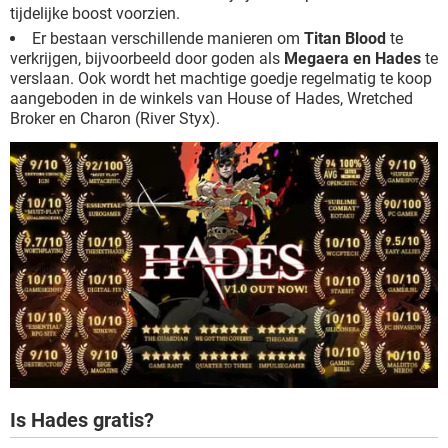
tijdelijke boost voorzien.
Er bestaan verschillende manieren om
Titan Blood
te
verkrijgen, bijvoorbeeld door goden als
Megaera en Hades
te
verslaan. Ook wordt het machtige goedje regelmatig te koop
aangeboden in de winkels van House of Hades, Wretched
Broker en Charon (River Styx).
Is Hades gratis?