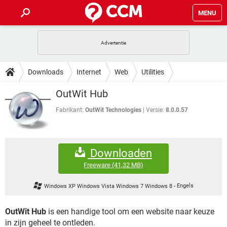
MENU
HOME
VIDEOBELLEN
GAMES
HOW-TO
Downloads
Internet
Web
Utilities
INSTAGRAM
WINDOWS 10
VIDEOBELLEN
GAMES
DOWNLOADS
OutWit Hub
NETFLIX
CORONAVIRUS
INSTAGRAM
WINDOWS 10
GRATIS
VIDEOBELLEN
SNAPCHAT
GAMES
Fabrikant:
OutWit Technologies
Versie:
8.0.0.57
FORUM
NETFLIX
CORONAVIRUS
TIKTOK
INSTAGRAM
WINDOWS 10
GRATIS
VIDEOBELLEN
SNAPCHAT
GAMES
ARTIKELEN
NETFLIX
CORONAVIRUS
Downloaden
TIKTOK
INSTAGRAM
WINDOWS 10
GRATIS
VIDEOBELLEN
SNAPCHAT
GAMES
Freeware
(41,32 MB)
NETFLIX
CORONAVIRUS
TIKTOK
INSTAGRAM
WINDOWS 10
Windows XP Windows Vista Windows 7 Windows 8
-
Engels
GRATIS
SNAPCHAT
NETFLIX
CORONAVIRUS
TIKTOK
OutWit Hub
is een handige tool om een website naar keuze
GRATIS
SNAPCHAT
in zijn geheel te ontleden.