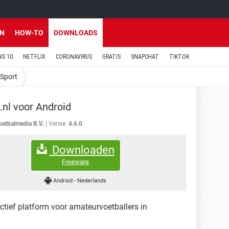
EN
HOW-TO
DOWNLOADS
S 10
NETFLIX
CORONAVIRUS
GRATIS
SNAPCHAT
TIKTOK
Sport
.nl voor Android
oetbalmedia B.V.
Versie:
4.6.0
Downloaden
Freeware
Android
-
Nederlands
ctief platform voor amateurvoetballers in