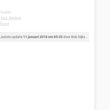
- Guide
 tips -Mobiel
Sport
Laatste update
11 januari 2018 om 05:35
door
Bob Dijks
.