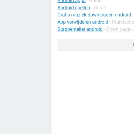
Android apps
- Guide
Android spellen
- Guide
Gratis muziek downloaden android
App verwijderen android
-
Praktische
Stappenteller android
-
Downloads - 