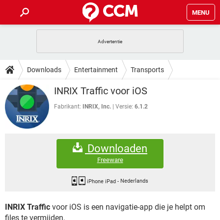
MENU
HOME
VIDEOBELLEN
GAMES
HOW-TO
Downloads
Entertainment
Transports
INSTAGRAM
WINDOWS 10
VIDEOBELLEN
GAMES
DOWNLOADS
INRIX Traffic voor iOS
NETFLIX
CORONAVIRUS
INSTAGRAM
WINDOWS 10
GRATIS
VIDEOBELLEN
SNAPCHAT
GAMES
Fabrikant:
INRIX, Inc.
Versie:
6.1.2
FORUM
NETFLIX
CORONAVIRUS
TIKTOK
INSTAGRAM
WINDOWS 10
GRATIS
VIDEOBELLEN
SNAPCHAT
GAMES
ARTIKELEN
NETFLIX
CORONAVIRUS
Downloaden
TIKTOK
INSTAGRAM
WINDOWS 10
GRATIS
VIDEOBELLEN
SNAPCHAT
GAMES
Freeware
NETFLIX
CORONAVIRUS
TIKTOK
INSTAGRAM
WINDOWS 10
GRATIS
SNAPCHAT
iPhone iPad
-
Nederlands
NETFLIX
CORONAVIRUS
TIKTOK
INRIX Traffic
voor iOS is een navigatie-app die je helpt om
GRATIS
SNAPCHAT
files te vermijden.