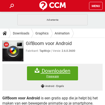
MENU
HOME
VIDEOBELLEN
GAMES
HOW-TO
Downloads
Graphics
Animation
INSTAGRAM
WINDOWS 10
VIDEOBELLEN
GAMES
DOWNLOADS
GifBoom voor Android
NETFLIX
CORONAVIRUS
INSTAGRAM
WINDOWS 10
GRATIS
VIDEOBELLEN
SNAPCHAT
GAMES
Fabrikant:
TapMojo
Versie:
2.6.0.3600
FORUM
NETFLIX
CORONAVIRUS
TIKTOK
INSTAGRAM
WINDOWS 10
GRATIS
VIDEOBELLEN
SNAPCHAT
GAMES
ARTIKELEN
NETFLIX
CORONAVIRUS
Downloaden
TIKTOK
INSTAGRAM
WINDOWS 10
GRATIS
VIDEOBELLEN
SNAPCHAT
GAMES
Freeware
NETFLIX
CORONAVIRUS
TIKTOK
INSTAGRAM
WINDOWS 10
Android
-
Engels
GRATIS
SNAPCHAT
NETFLIX
CORONAVIRUS
TIKTOK
GifBoom voor Android
is een gratis app die je helpt bij het
GRATIS
SNAPCHAT
maken van een bewegende animatie op je smartphone.