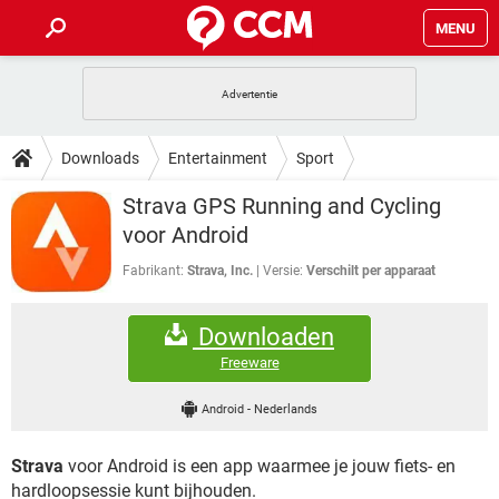
MENU
HOME
VIDEOBELLEN
GAMES
HOW-TO
Downloads
Entertainment
Sport
INSTAGRAM
WINDOWS 10
VIDEOBELLEN
GAMES
DOWNLOADS
Strava GPS Running and Cycling
NETFLIX
CORONAVIRUS
INSTAGRAM
WINDOWS 10
voor Android
GRATIS
VIDEOBELLEN
SNAPCHAT
GAMES
FORUM
NETFLIX
CORONAVIRUS
Fabrikant:
Strava, Inc.
Versie:
Verschilt per apparaat
TIKTOK
INSTAGRAM
WINDOWS 10
GRATIS
VIDEOBELLEN
SNAPCHAT
GAMES
ARTIKELEN
NETFLIX
CORONAVIRUS
Downloaden
TIKTOK
INSTAGRAM
WINDOWS 10
GRATIS
VIDEOBELLEN
SNAPCHAT
GAMES
Freeware
NETFLIX
CORONAVIRUS
TIKTOK
INSTAGRAM
WINDOWS 10
Android
-
Nederlands
GRATIS
SNAPCHAT
NETFLIX
CORONAVIRUS
TIKTOK
Strava
voor Android is een app waarmee je jouw fiets- en
GRATIS
SNAPCHAT
hardloopsessie kunt bijhouden.