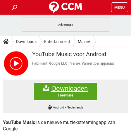
MENU
HOME
VIDEOBELLEN
GAMES
HOW-TO
Downloads
Entertainment
Muziek
INSTAGRAM
WINDOWS 10
VIDEOBELLEN
GAMES
DOWNLOADS
YouTube Music voor Android
NETFLIX
CORONAVIRUS
INSTAGRAM
WINDOWS 10
GRATIS
VIDEOBELLEN
SNAPCHAT
GAMES
Fabrikant:
Google LLC
Versie:
Varieert per apparaat
FORUM
NETFLIX
CORONAVIRUS
TIKTOK
INSTAGRAM
WINDOWS 10
GRATIS
VIDEOBELLEN
SNAPCHAT
GAMES
ARTIKELEN
NETFLIX
CORONAVIRUS
Downloaden
TIKTOK
INSTAGRAM
WINDOWS 10
GRATIS
VIDEOBELLEN
SNAPCHAT
GAMES
Freeware
NETFLIX
CORONAVIRUS
TIKTOK
INSTAGRAM
WINDOWS 10
Android
-
Nederlands
GRATIS
SNAPCHAT
NETFLIX
CORONAVIRUS
TIKTOK
YouTube Music
is de nieuwe muziekstreamingapp van
GRATIS
SNAPCHAT
Google.