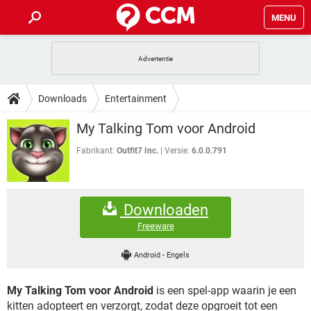
MENU
HOME
VIDEOBELLEN
GAMES
HOW-TO
Downloads
Entertainment
INSTAGRAM
WINDOWS 10
VIDEOBELLEN
GAMES
DOWNLOADS
My Talking Tom voor Android
NETFLIX
CORONAVIRUS
INSTAGRAM
WINDOWS 10
GRATIS
VIDEOBELLEN
SNAPCHAT
GAMES
Fabrikant:
Outfit7 Inc.
Versie:
6.0.0.791
FORUM
NETFLIX
CORONAVIRUS
TIKTOK
INSTAGRAM
WINDOWS 10
GRATIS
VIDEOBELLEN
SNAPCHAT
GAMES
ARTIKELEN
NETFLIX
CORONAVIRUS
Downloaden
TIKTOK
INSTAGRAM
WINDOWS 10
GRATIS
VIDEOBELLEN
SNAPCHAT
GAMES
Freeware
NETFLIX
CORONAVIRUS
TIKTOK
INSTAGRAM
WINDOWS 10
Android
-
Engels
GRATIS
SNAPCHAT
NETFLIX
CORONAVIRUS
TIKTOK
My Talking Tom voor Android
is een spel-app waarin je een
GRATIS
SNAPCHAT
kitten adopteert en verzorgt, zodat deze opgroeit tot een