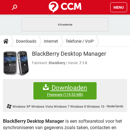
MENU
HOME
VIDEOBELLEN
GAMES
HOW-TO
Downloads
Internet
Telefonie / VoIP
INSTAGRAM
WINDOWS 10
VIDEOBELLEN
GAMES
DOWNLOADS
BlackBerry Desktop Manager
NETFLIX
CORONAVIRUS
INSTAGRAM
WINDOWS 10
GRATIS
VIDEOBELLEN
SNAPCHAT
GAMES
Fabrikant:
BlackBerry
Versie:
7.1.0
FORUM
NETFLIX
CORONAVIRUS
TIKTOK
INSTAGRAM
WINDOWS 10
GRATIS
VIDEOBELLEN
SNAPCHAT
GAMES
ARTIKELEN
NETFLIX
CORONAVIRUS
Downloaden
TIKTOK
INSTAGRAM
WINDOWS 10
GRATIS
VIDEOBELLEN
SNAPCHAT
GAMES
Freeware
(119,53 MB)
NETFLIX
CORONAVIRUS
TIKTOK
INSTAGRAM
WINDOWS 10
Windows XP Windows Vista Windows 7 Windows 8 Windows 10
-
Nederlands
GRATIS
SNAPCHAT
NETFLIX
CORONAVIRUS
TIKTOK
BlackBerry Desktop Manager
is een softwaretool voor het
GRATIS
SNAPCHAT
synchroniseren van gegevens zoals taken, contacten en