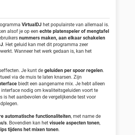
programma
VirtualDJ
het populairste van allemaal is.
en alsof je op een
echte platenspeler of mengtafel
ebruikers
nummers maken, aan elkaar schakelen
DJ
. Het geluid kan met dit programma zeer
erkt. Wanneer het werk gedaan is, kan het
seffecten. Je kunt de
geluiden per spoor regelen
.
rtueel via de muis te laten knarsen. Zijn
interface
biedt een aangename mix. Je hebt alleen
interface nodig om kwaliteitsgeluiden voort te
 is het aanbevolen de vergelijkende test voor
adplegen.
e automatische functionaliteiten
, met name de
au's
. Bovendien kan het
visuele aspecten tonen
,
lips tijdens het mixen tonen
.