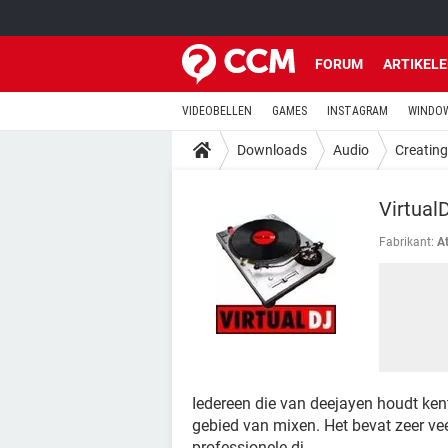
FORUM
ARTIKEL
VIDEOBELLEN
GAMES
INSTAGRAM
WINDOW
Downloads
Audio
Creatin
Virtual
Fabrikant:
A
Iedereen die van deejayen houdt ke
gebied van mixen. Het bevat zeer ve
professionele dj.