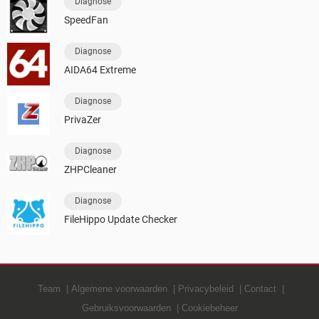
Diagnose
SpeedFan
Diagnose
AIDA64 Extreme
Diagnose
PrivaZer
Diagnose
ZHPCleaner
Diagnose
FileHippo Update Checker
Team
Algemene voorwaarden
Privacybeleid
Contact
Gebruiksvoorwaarden
Cookiebeheer