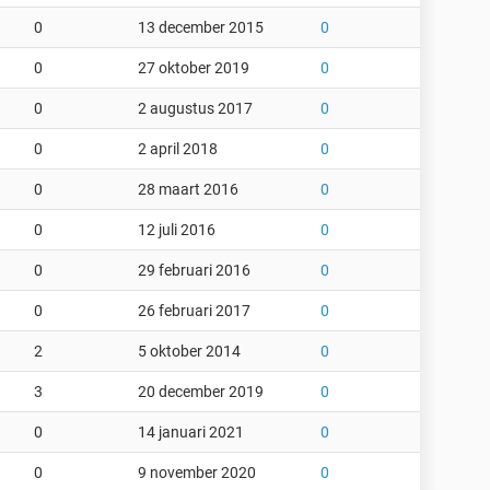
0
13 december 2015
0
0
27 oktober 2019
0
0
2 augustus 2017
0
0
2 april 2018
0
0
28 maart 2016
0
0
12 juli 2016
0
0
29 februari 2016
0
0
26 februari 2017
0
2
5 oktober 2014
0
3
20 december 2019
0
0
14 januari 2021
0
0
9 november 2020
0