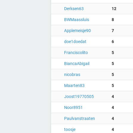
Derksen63
12
BWMaassluis
8
Applemeisje90
7
doe1doedat
6
Franciscolito
5
BiancaAbigail
5
nicobras
5
Maarten83
5
Joost19770505
4
Noor8951
4
Paulvanstraaten
4
toosje
4