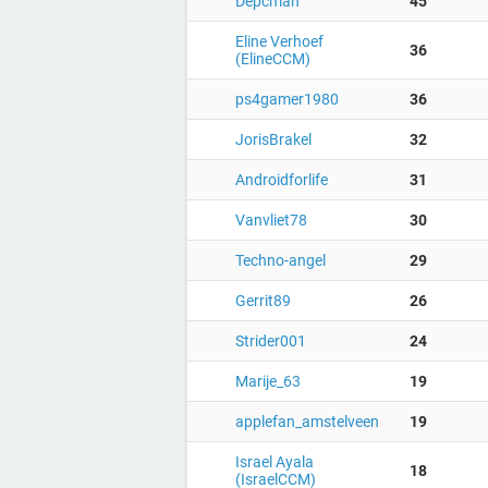
Depcman
45
Eline Verhoef
36
(ElineCCM)
ps4gamer1980
36
JorisBrakel
32
Androidforlife
31
Vanvliet78
30
Techno-angel
29
Gerrit89
26
Strider001
24
Marije_63
19
applefan_amstelveen
19
Israel Ayala
18
(IsraelCCM)