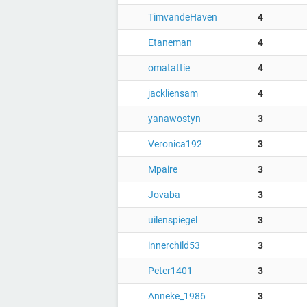
TimvandeHaven
4
Etaneman
4
omatattie
4
jackliensam
4
yanawostyn
3
Veronica192
3
Mpaire
3
Jovaba
3
uilenspiegel
3
innerchild53
3
Peter1401
3
Anneke_1986
3