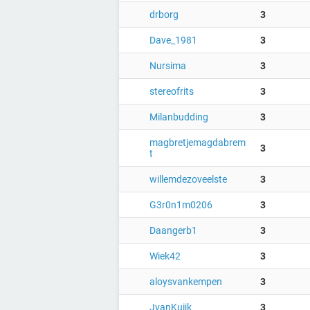
drborg
3
Dave_1981
3
Nursima
3
stereofrits
3
Milanbudding
3
magbretjemagdabrem
3
t
willemdezoveelste
3
G3r0n1m0206
3
Daangerb1
3
Wiek42
3
aloysvankempen
3
JvanKuijk
3