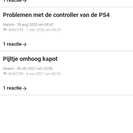
1 reactie
Problemen met de controller van de PS4
Naomi
-
29 aug 2020 om 08:47
BobCCM
-
1 sep 2020 om 05:25
1 reactie
Pijltje omhoog kapot
Keano
-
26 okt 2021 om 23:06
BobCCM
-
3 nov 2021 om 02:33
1 reactie