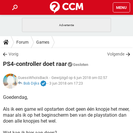
MENU
HOME
VIDEOBELLEN
GAMES
HOW-TO
Forum
Games
INSTAGRAM
WINDOWS 10
VIDEOBELLEN
GAMES
DOWNLOADS
Vorig
Volgende
NETFLIX
CORONAVIRUS
INSTAGRAM
WINDOWS 10
PS4-controller doet raar
GRATIS
VIDEOBELLEN
SNAPCHAT
GAMES
Gesloten
FORUM
NETFLIX
CORONAVIRUS
TIKTOK
INSTAGRAM
WINDOWS 10
GuessWhoIsBack
- Gewijzigd op 6 jun 2018 om 02:57
GRATIS
VIDEOBELLEN
SNAPCHAT
GAMES
ARTIKELEN
Bob Dijks
-
3 jun 2018 om 17:23
NETFLIX
CORONAVIRUS
TIKTOK
INSTAGRAM
WINDOWS 10
GRATIS
VIDEOBELLEN
SNAPCHAT
GAMES
Goedendag,
NETFLIX
CORONAVIRUS
TIKTOK
INSTAGRAM
WINDOWS 10
Als ik een game wil opstarten doet geen één knopje het meer,
GRATIS
SNAPCHAT
maar als ik op het beginscherm ben van de playstation dan
NETFLIX
CORONAVIRUS
TIKTOK
doen alle knopjes het wel.
GRATIS
SNAPCHAT
Wat kan ik hier aan doen?