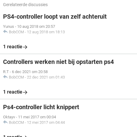
Gerelateerde discussies
PS4-controller loopt van zelf achteruit
Yunus
-
10 aug 2018 om 20:57
BobCCM
-
12 aug 2018 om 18:13
1 reactie
Controllers werken niet bij opstarten ps4
R.T
-
6 dec 2021 om 20:58
BobCCM
-
22 dec 2021 om 01:43
1 reactie
Ps4-controller licht knippert
Oktayv
-
11 mei 2017 om 00:04
BobCCM
-
12 mei 2017 om 04:44