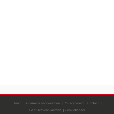
Team
Algemene voorwaarden
Privacybeleid
Contact
Gebruiksvoorwaarden
Cookiebeheer