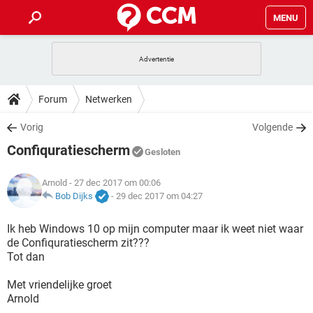
MENU
HOME
VIDEOBELLEN
GAMES
HOW-TO
Forum
Netwerken
INSTAGRAM
WINDOWS 10
VIDEOBELLEN
GAMES
DOWNLOADS
Vorig
Volgende
NETFLIX
CORONAVIRUS
INSTAGRAM
WINDOWS 10
Confiquratiescherm
GRATIS
VIDEOBELLEN
SNAPCHAT
GAMES
Gesloten
FORUM
NETFLIX
CORONAVIRUS
TIKTOK
INSTAGRAM
WINDOWS 10
Arnold
- 27 dec 2017 om 00:06
GRATIS
VIDEOBELLEN
SNAPCHAT
GAMES
ARTIKELEN
Bob Dijks
-
29 dec 2017 om 04:27
NETFLIX
CORONAVIRUS
TIKTOK
INSTAGRAM
WINDOWS 10
GRATIS
VIDEOBELLEN
SNAPCHAT
GAMES
Ik heb Windows 10 op mijn computer maar ik weet niet waar
NETFLIX
CORONAVIRUS
de Confiquratiescherm zit???
TIKTOK
INSTAGRAM
WINDOWS 10
Tot dan
GRATIS
SNAPCHAT
NETFLIX
CORONAVIRUS
TIKTOK
Met vriendelijke groet
GRATIS
SNAPCHAT
Arnold