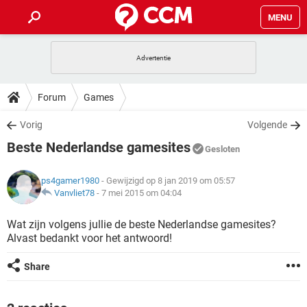
MENU
HOME
VIDEOBELLEN
GAMES
HOW-TO
Forum
Games
INSTAGRAM
WINDOWS 10
VIDEOBELLEN
GAMES
DOWNLOADS
Vorig
Volgende
NETFLIX
CORONAVIRUS
INSTAGRAM
WINDOWS 10
Beste Nederlandse gamesites
GRATIS
VIDEOBELLEN
SNAPCHAT
GAMES
Gesloten
FORUM
NETFLIX
CORONAVIRUS
TIKTOK
INSTAGRAM
WINDOWS 10
ps4gamer1980
- Gewijzigd op 8 jan 2019 om 05:57
GRATIS
VIDEOBELLEN
SNAPCHAT
GAMES
ARTIKELEN
Vanvliet78
-
7 mei 2015 om 04:04
NETFLIX
CORONAVIRUS
TIKTOK
INSTAGRAM
WINDOWS 10
GRATIS
VIDEOBELLEN
SNAPCHAT
GAMES
Wat zijn volgens jullie de beste Nederlandse gamesites?
NETFLIX
CORONAVIRUS
Alvast bedankt voor het antwoord!
TIKTOK
INSTAGRAM
WINDOWS 10
GRATIS
SNAPCHAT
NETFLIX
CORONAVIRUS
Share
TIKTOK
GRATIS
SNAPCHAT