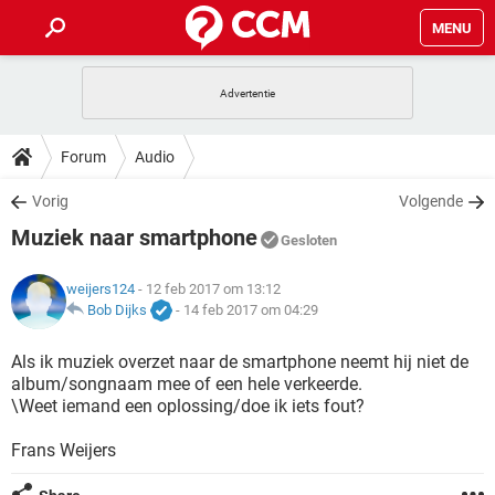
MENU
HOME
VIDEOBELLEN
GAMES
HOW-TO
Forum
Audio
INSTAGRAM
WINDOWS 10
VIDEOBELLEN
GAMES
DOWNLOADS
Vorig
Volgende
NETFLIX
CORONAVIRUS
INSTAGRAM
WINDOWS 10
Muziek naar smartphone
GRATIS
VIDEOBELLEN
SNAPCHAT
GAMES
Gesloten
FORUM
NETFLIX
CORONAVIRUS
TIKTOK
INSTAGRAM
WINDOWS 10
weijers124
- 12 feb 2017 om 13:12
GRATIS
VIDEOBELLEN
SNAPCHAT
GAMES
ARTIKELEN
Bob Dijks
-
14 feb 2017 om 04:29
NETFLIX
CORONAVIRUS
TIKTOK
INSTAGRAM
WINDOWS 10
GRATIS
VIDEOBELLEN
SNAPCHAT
GAMES
Als ik muziek overzet naar de smartphone neemt hij niet de
NETFLIX
CORONAVIRUS
album/songnaam mee of een hele verkeerde.
TIKTOK
INSTAGRAM
WINDOWS 10
\Weet iemand een oplossing/doe ik iets fout?
GRATIS
SNAPCHAT
NETFLIX
CORONAVIRUS
TIKTOK
Frans Weijers
GRATIS
SNAPCHAT