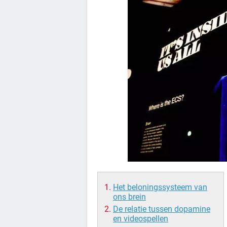
Het beloningssysteem van
ons brein
De relatie tussen dopamine
en videospellen