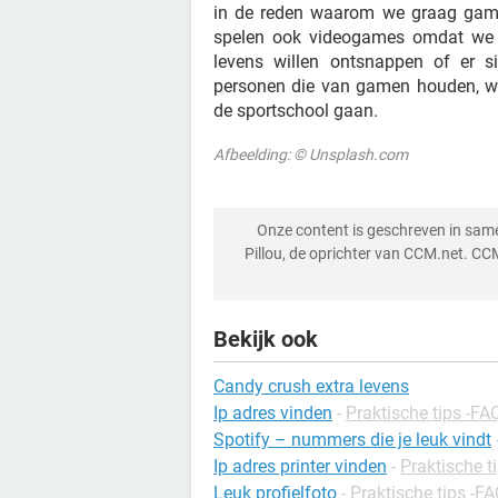
in de reden waarom we graag gamen
spelen ook videogames omdat we o
levens willen ontsnappen of er 
personen die van gamen houden, waa
de sportschool gaan.
Afbeelding: © Unsplash.com
Onze content is geschreven in sa
Pillou, de oprichter van CCM.net. CC
Bekijk ook
Candy crush extra levens
Ip adres vinden
-
Praktische tips -FA
Spotify – nummers die je leuk vindt
Ip adres printer vinden
-
Praktische t
Leuk profielfoto
-
Praktische tips -F