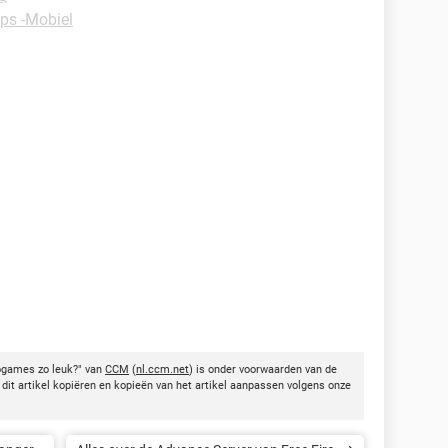
ips -Mobiel
ogames zo leuk?" van
CCM
(
nl.ccm.net
) is onder voorwaarden van de
dit artikel kopiëren en kopieën van het artikel aanpassen volgens onze