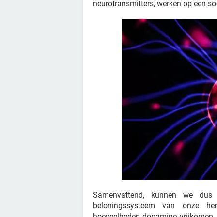
neurotransmitters, werken op een soo
Samenvattend, kunnen we dus c
beloningssysteem van onze her
hoeveelheden dopamine vrijkomen