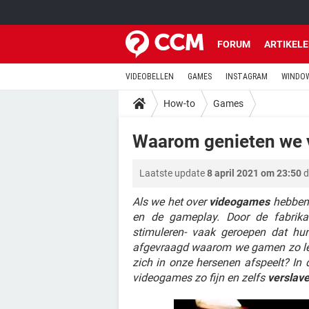
FORUM
ARTIKEL
VIDEOBELLEN
GAMES
INSTAGRAM
WINDOW
How-to
Games
Waarom genieten we
Laatste update
8 april 2021 om 23:50
d
Als we het over
videogames
hebben,
en de gameplay. Door de fabrika
stimuleren- vaak geroepen dat hun
afgevraagd waarom we gamen zo leuk
zich in onze hersenen afspeelt? I
videogames zo fijn en zelfs
verslave