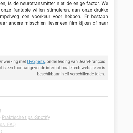
, is de neurotransmitter niet de enige factor. We
nze fantasie willen stimuleren, aan onze drukke
simpelweg een voorkeur voor hebben. Er bestaan
r andere misschien liever een film kijken of naar
menwerking met
IT-experts
, onder leiding van Jean-François
M is een toonaangevende internationale tech-website en is
beschikbaar in elf verschillende talen.
Q
-
Praktische tips -Spotify
ips -FAQ
AQ