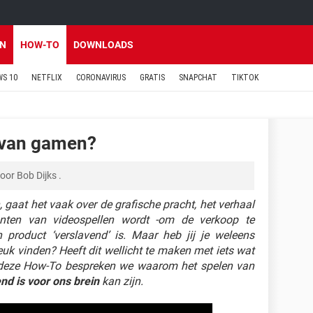
EN
HOW-TO
DOWNLOADS
S 10
NETFLIX
CORONAVIRUS
GRATIS
SNAPCHAT
TIKTOK
 van gamen?
oor
Bob Dijks
.
 gaat het vaak over de grafische pracht, het verhaal
nten van videospellen wordt -om de verkoop te
 product ‘verslavend’ is. Maar heb jij je weleens
 vinden? Heeft dit wellicht te maken met iets wat
n deze How-To bespreken we waarom het spelen van
nd is voor ons brein
kan zijn.