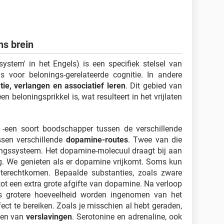
ns brein
system' in het Engels) is een specifiek stelsel van
is voor belonings-gerelateerde cognitie. In andere
atie, verlangen en associatief leren
. Dit gebied van
en beloningsprikkel is, wat resulteert in het vrijlaten
-een soort boodschapper tussen de verschillende
ussen verschillende
dopamine-routes
. Twee van die
ningssysteem. Het dopamine-molecuul draagt bij aan
ng. We genieten als er dopamine vrijkomt. Soms kun
 terechtkomen. Bepaalde substanties, zoals zware
tot een extra grote afgifte van dopamine. Na verloop
ds grotere hoeveelheid worden ingenomen van het
ect te bereiken. Zoals je misschien al hebt geraden,
een van
verslavingen
. Serotonine en adrenaline, ook