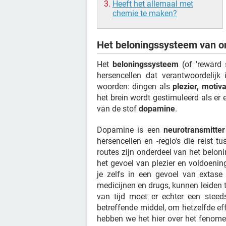
Heeft het allemaal met
chemie te maken?
Het beloningssysteem van o
Het
beloningssysteem
(of 'reward 
hersencellen dat verantwoordelijk 
woorden: dingen als
plezier, motiv
het brein wordt gestimuleerd als er e
van de stof
dopamine
.
Dopamine is een
neurotransmitter
hersencellen en -regio's die reist t
routes zijn onderdeel van het belo
het gevoel van plezier en voldoeni
je zelfs in een gevoel van extase
medicijnen en drugs, kunnen leiden 
van tijd moet er echter een stee
betreffende middel, om hetzelfde eff
hebben we het hier over het fenom