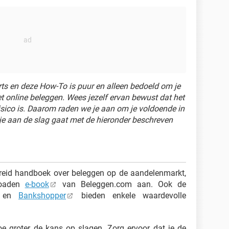
rts en deze How-To is puur en alleen bedoeld om je
t online beleggen. Wees jezelf ervan bewust dat het
isico is. Daarom raden we je aan om je voldoende in
 je aan de slag gaat met de hieronder beschreven
breid handboek over beleggen op de aandelenmarkt,
loaden
e-book
van Beleggen.com aan. Ook de
) en
Bankshopper
bieden enkele waardevolle
oe groter de kans op slagen. Zorg ervoor dat je de