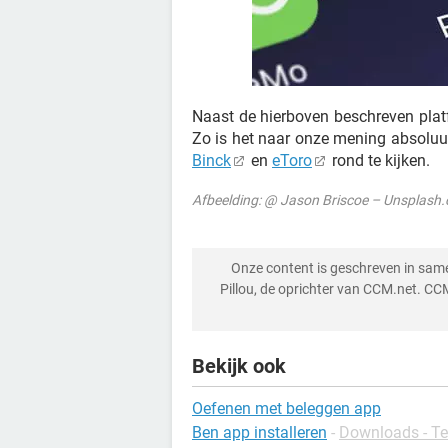
Naast de hierboven beschreven platf
Zo is het naar onze mening absoluu
Binck
en
eToro
rond te kijken.
Afbeelding: @ Jason Briscoe – Unsplash
Onze content is geschreven in sa
Pillou, de oprichter van CCM.net. CC
Bekijk ook
Oefenen met beleggen app
Ben app installeren
-
Downloads - Te