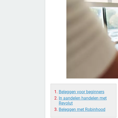
Beleggen voor beginners
In aandelen handelen met
Revolut
Beleggen met Robinhood