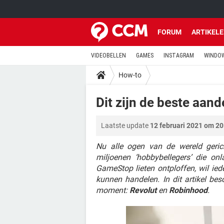
FORUM
ARTIKEL
VIDEOBELLEN
GAMES
INSTAGRAM
WINDOW
How-to
Dit zijn de beste aand
Laatste update
12 februari 2021 om 20
Nu alle ogen van de wereld geric
miljoenen ‘hobbybellegers’ die onl
GameStop lieten ontploffen, wil ied
kunnen handelen. In dit artikel be
moment:
Revolut
en
Robinhood
.