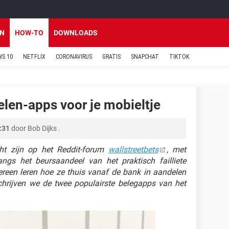
EN
HOW-TO
DOWNLOADS
S 10
NETFLIX
CORONAVIRUS
GRATIS
SNAPCHAT
TIKTOK
elen-apps voor je mobieltje
:31
door
Bob Dijks
.
ht zijn op het Reddit-forum
wallstreetbets
, met
angs het beursaandeel van het praktisch failliete
ereen leren hoe ze thuis vanaf de bank in aandelen
schrijven we de twee populairste belegapps van het