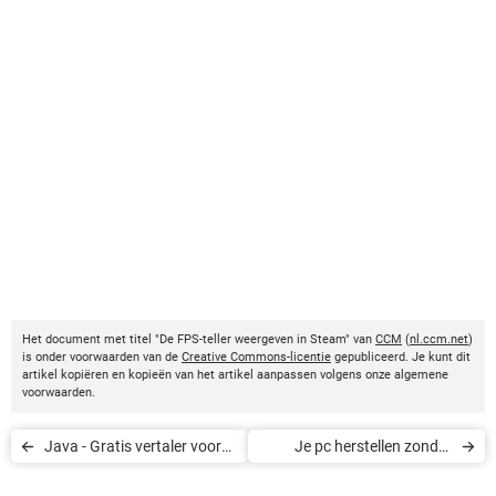
Het document met titel "De FPS-teller weergeven in Steam" van
CCM
(
nl.ccm.net
)
is onder voorwaarden van de
Creative Commons-licentie
gepubliceerd. Je kunt dit
artikel kopiëren en kopieën van het artikel aanpassen volgens onze algemene
voorwaarden.
Java - Gratis vertaler voor
Je pc herstellen zonder
mobiele telefoons
Windows-cd/dvd