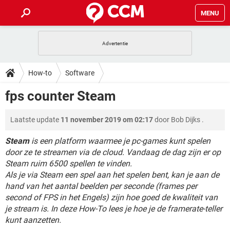
MENU
HOME
VIDEOBELLEN
GAMES
HOW-TO
How-to
Software
INSTAGRAM
WINDOWS 10
VIDEOBELLEN
GAMES
DOWNLOADS
fps counter Steam
NETFLIX
CORONAVIRUS
INSTAGRAM
WINDOWS 10
GRATIS
VIDEOBELLEN
SNAPCHAT
GAMES
FORUM
Laatste update
11 november 2019 om 02:17
door
Bob Dijks
.
NETFLIX
CORONAVIRUS
TIKTOK
INSTAGRAM
WINDOWS 10
GRATIS
VIDEOBELLEN
SNAPCHAT
GAMES
Steam
is een platform waarmee je pc-games kunt spelen
ARTIKELEN
NETFLIX
CORONAVIRUS
door ze te streamen via de cloud. Vandaag de dag zijn er op
TIKTOK
INSTAGRAM
WINDOWS 10
Steam ruim 6500 spellen te vinden.
GRATIS
VIDEOBELLEN
SNAPCHAT
GAMES
NETFLIX
CORONAVIRUS
Als je via Steam een spel aan het spelen bent, kan je aan de
TIKTOK
INSTAGRAM
WINDOWS 10
hand van het aantal beelden per seconde (frames per
GRATIS
SNAPCHAT
second of FPS in het Engels) zijn hoe goed de kwaliteit van
NETFLIX
CORONAVIRUS
TIKTOK
je stream is. In deze How-To lees je hoe je de framerate-teller
GRATIS
SNAPCHAT
kunt aanzetten.