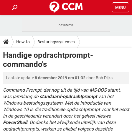
MENU
HOME
VIDEOBELLEN
GAMES
HOW-TO
How-to
Besturingssystemen
INSTAGRAM
WINDOWS 10
VIDEOBELLEN
GAMES
DOWNLOADS
Handige opdrachtprompt-
NETFLIX
CORONAVIRUS
INSTAGRAM
WINDOWS 10
commando's
GRATIS
VIDEOBELLEN
SNAPCHAT
GAMES
FORUM
NETFLIX
CORONAVIRUS
TIKTOK
INSTAGRAM
WINDOWS 10
Laatste update
8 december 2019 om 01:32
door
Bob Dijks
.
GRATIS
VIDEOBELLEN
SNAPCHAT
GAMES
ARTIKELEN
NETFLIX
CORONAVIRUS
TIKTOK
INSTAGRAM
WINDOWS 10
Command Prompt, dat nog uit de tijd van MS-DOS stamt,
GRATIS
VIDEOBELLEN
SNAPCHAT
GAMES
was jarenlang de
standaard-opdrachtprompt
van het
NETFLIX
CORONAVIRUS
Windows-besturingssysteem. Met de introductie van
TIKTOK
INSTAGRAM
WINDOWS 10
Windows 10 is die traditionele opdrachtprompt voor het eerst
GRATIS
SNAPCHAT
NETFLIX
CORONAVIRUS
in de geschiedenis verandert door het geheel nieuwe
TIKTOK
PowerShell
. Ondanks het afwijkende uiterlijk van deze
GRATIS
SNAPCHAT
opdrachtprompts, werken ze allebei volgens dezelfde