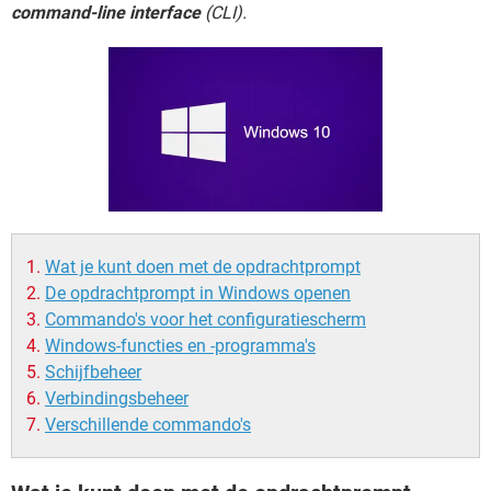
TIKTOK
command-line interface
(CLI).
Wat je kunt doen met de opdrachtprompt
De opdrachtprompt in Windows openen
Commando's voor het configuratiescherm
Windows-functies en -programma's
Schijfbeheer
Verbindingsbeheer
Verschillende commando's