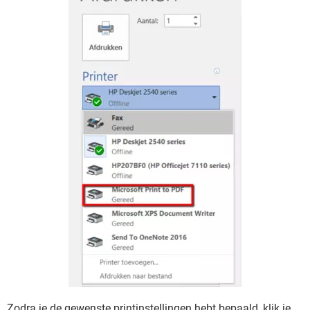
Zodra je de gewenste printinstellingen hebt bepaald, klik je