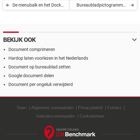
De menubalk en het Dock
Bureaubladpictogrammen
automatisch verbergen in
verbergen in Windows 10
Max OS X
BEKIJK OOK
Document comprimeren
Hardop laten voorlezen in het Nederlands
Document op bureaublad zetten
Google document delen
Document per ongeluk verwijderd
Team
Algemene voorwaarden
Privacybeleid
Contact
Gebruiksvoorwaarden
Cookiebeheer