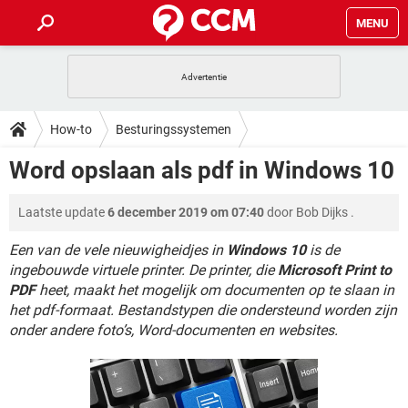
MENU
HOME
VIDEOBELLEN
GAMES
HOW-TO
How-to
Besturingssystemen
INSTAGRAM
WINDOWS 10
VIDEOBELLEN
GAMES
DOWNLOADS
Word opslaan als pdf in Windows 10
NETFLIX
CORONAVIRUS
INSTAGRAM
WINDOWS 10
GRATIS
VIDEOBELLEN
SNAPCHAT
GAMES
FORUM
Laatste update
6 december 2019 om 07:40
door
Bob Dijks
.
NETFLIX
CORONAVIRUS
TIKTOK
INSTAGRAM
WINDOWS 10
GRATIS
VIDEOBELLEN
SNAPCHAT
GAMES
Een van de vele nieuwigheidjes in
Windows 10
is de
ARTIKELEN
NETFLIX
CORONAVIRUS
ingebouwde virtuele printer. De printer, die
Microsoft Print to
TIKTOK
INSTAGRAM
WINDOWS 10
PDF
heet, maakt het mogelijk om documenten op te slaan in
GRATIS
VIDEOBELLEN
SNAPCHAT
GAMES
NETFLIX
CORONAVIRUS
het pdf-formaat. Bestandstypen die ondersteund worden zijn
TIKTOK
INSTAGRAM
WINDOWS 10
onder andere foto’s, Word-documenten en websites.
GRATIS
SNAPCHAT
NETFLIX
CORONAVIRUS
TIKTOK
GRATIS
SNAPCHAT