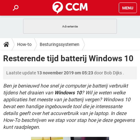
MENU
HOME
VIDEOBELLEN
GAMES
HOW-TO
How-to
Besturingssystemen
INSTAGRAM
WINDOWS 10
VIDEOBELLEN
GAMES
DOWNLOADS
Resterende tijd batterij Windows 10
NETFLIX
CORONAVIRUS
INSTAGRAM
WINDOWS 10
GRATIS
VIDEOBELLEN
SNAPCHAT
GAMES
FORUM
Laatste update
13 november 2019 om 05:23
door
Bob Dijks
.
NETFLIX
CORONAVIRUS
TIKTOK
INSTAGRAM
WINDOWS 10
GRATIS
VIDEOBELLEN
SNAPCHAT
GAMES
Ben je benieuwd hoe snel je computer je batterij verbruikt
ARTIKELEN
NETFLIX
CORONAVIRUS
tijdens het draaien van
Windows 10
? Wil je weten welke
TIKTOK
INSTAGRAM
WINDOWS 10
applicaties het meeste van je batterij vergen? Windows 10
GRATIS
VIDEOBELLEN
SNAPCHAT
GAMES
NETFLIX
CORONAVIRUS
bevat een handige ingebouwde tool die je interessante
TIKTOK
INSTAGRAM
WINDOWS 10
details geeft over het accuverbruik van je laptop. In deze
GRATIS
SNAPCHAT
How-To beschrijven we stap voor stap hoe je deze gegevens
NETFLIX
CORONAVIRUS
TIKTOK
kunt raadplegen.
GRATIS
SNAPCHAT