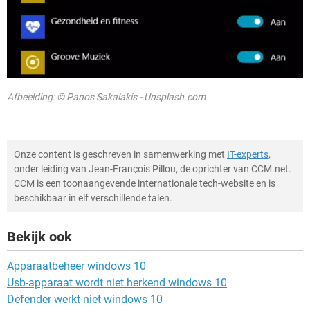
Afbeelding: © Panos Sakalakis - Unsplash.com
Onze content is geschreven in samenwerking met
IT-experts
,
onder leiding van Jean-François Pillou, de oprichter van CCM.net.
CCM is een toonaangevende internationale tech-website en is
beschikbaar in elf verschillende talen.
Bekijk ook
Apparaatbeheer windows 10
Usb-apparaat wordt niet herkend windows 10
Defender werkt niet windows 10