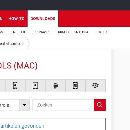
EN
HOW-TO
DOWNLOADS
S 10
NETFLIX
CORONAVIRUS
GRATIS
SNAPCHAT
TIKTOK
ental controls
LS (MAC)
trols
artikelen gevonden