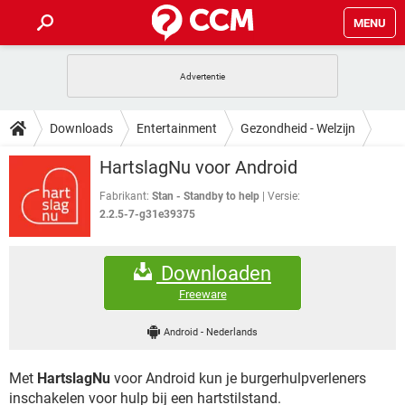
MENU
HOME
VIDEOBELLEN
GAMES
HOW-TO
Downloads
Entertainment
Gezondheid - Welzijn
INSTAGRAM
WINDOWS 10
VIDEOBELLEN
GAMES
DOWNLOADS
HartslagNu voor Android
NETFLIX
CORONAVIRUS
INSTAGRAM
WINDOWS 10
GRATIS
VIDEOBELLEN
SNAPCHAT
GAMES
Fabrikant:
Stan - Standby to help
Versie:
FORUM
NETFLIX
CORONAVIRUS
2.2.5-7-g31e39375
TIKTOK
INSTAGRAM
WINDOWS 10
GRATIS
VIDEOBELLEN
SNAPCHAT
GAMES
ARTIKELEN
NETFLIX
CORONAVIRUS
Downloaden
TIKTOK
INSTAGRAM
WINDOWS 10
GRATIS
VIDEOBELLEN
SNAPCHAT
GAMES
Freeware
NETFLIX
CORONAVIRUS
TIKTOK
INSTAGRAM
WINDOWS 10
Android
-
Nederlands
GRATIS
SNAPCHAT
NETFLIX
CORONAVIRUS
TIKTOK
Met
HartslagNu
voor Android kun je burgerhulpverleners
GRATIS
SNAPCHAT
inschakelen voor hulp bij een hartstilstand.