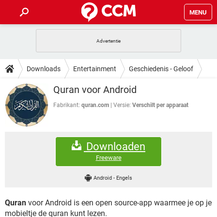
MENU
HOME
VIDEOBELLEN
GAMES
HOW-TO
Downloads
Entertainment
Geschiedenis - Geloof
INSTAGRAM
WINDOWS 10
VIDEOBELLEN
GAMES
DOWNLOADS
Quran voor Android
NETFLIX
CORONAVIRUS
INSTAGRAM
WINDOWS 10
GRATIS
VIDEOBELLEN
SNAPCHAT
GAMES
Fabrikant:
quran.com
Versie:
Verschilt per apparaat
FORUM
NETFLIX
CORONAVIRUS
TIKTOK
INSTAGRAM
WINDOWS 10
GRATIS
VIDEOBELLEN
SNAPCHAT
GAMES
ARTIKELEN
NETFLIX
CORONAVIRUS
Downloaden
TIKTOK
INSTAGRAM
WINDOWS 10
GRATIS
VIDEOBELLEN
SNAPCHAT
GAMES
Freeware
NETFLIX
CORONAVIRUS
TIKTOK
INSTAGRAM
WINDOWS 10
Android
-
Engels
GRATIS
SNAPCHAT
NETFLIX
CORONAVIRUS
TIKTOK
Quran
voor Android is een open source-app waarmee je op je
GRATIS
SNAPCHAT
mobieltje de quran kunt lezen.