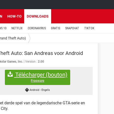
EN
HOW-TO
DOWNLOADS
S 10
NETFLIX
CORONAVIRUS
GRATIS
SNAPCHAT
TIKTOK
rand Theft Auto)
heft Auto: San Andreas voor Android
kstar Games, Inc.
Version :
2.00
Télécharger (bouton)
Freeware
Android
-
Engels
et derde spel van de legendarische GTA-serie en
City.