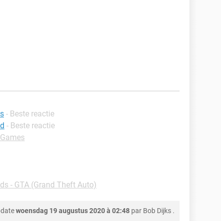
as
- Beste reactie
id
- Beste reactie
 -Games
s - GTA (Grand Theft Auto)
pdate
woensdag 19 augustus 2020 à 02:48
par
Bob Dijks
.