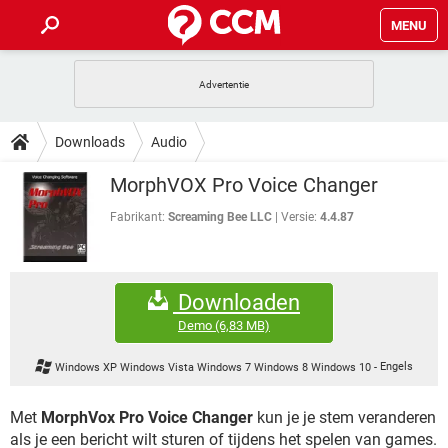
MENU
HOME
VIDEOBELLEN
GAMES
HOW-TO
Downloads
Audio
INSTAGRAM
WINDOWS 10
VIDEOBELLEN
GAMES
DOWNLOADS
MorphVOX Pro Voice Changer
NETFLIX
CORONAVIRUS
INSTAGRAM
WINDOWS 10
GRATIS
VIDEOBELLEN
SNAPCHAT
GAMES
Fabrikant:
Screaming Bee LLC
Versie:
4.4.87
FORUM
NETFLIX
CORONAVIRUS
TIKTOK
INSTAGRAM
WINDOWS 10
GRATIS
VIDEOBELLEN
SNAPCHAT
GAMES
ARTIKELEN
NETFLIX
CORONAVIRUS
Downloaden
TIKTOK
INSTAGRAM
WINDOWS 10
GRATIS
VIDEOBELLEN
SNAPCHAT
GAMES
Demo
(6,83 MB)
NETFLIX
CORONAVIRUS
TIKTOK
INSTAGRAM
WINDOWS 10
Windows XP Windows Vista Windows 7 Windows 8 Windows 10
-
Engels
GRATIS
SNAPCHAT
NETFLIX
CORONAVIRUS
TIKTOK
Met
MorphVox Pro Voice Changer
kun je je stem veranderen
GRATIS
SNAPCHAT
als je een bericht wilt sturen of tijdens het spelen van games.