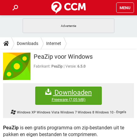
MENU
HOME
VIDEOBELLEN
GAMES
HOW-TO
Downloads
Internet
INSTAGRAM
WINDOWS 10
VIDEOBELLEN
GAMES
DOWNLOADS
PeaZip voor Windows
NETFLIX
CORONAVIRUS
INSTAGRAM
WINDOWS 10
GRATIS
VIDEOBELLEN
SNAPCHAT
GAMES
Fabrikant:
PeaZip
Versie:
6.5.0
FORUM
NETFLIX
CORONAVIRUS
TIKTOK
INSTAGRAM
WINDOWS 10
GRATIS
VIDEOBELLEN
SNAPCHAT
GAMES
ARTIKELEN
NETFLIX
CORONAVIRUS
Downloaden
TIKTOK
INSTAGRAM
WINDOWS 10
GRATIS
VIDEOBELLEN
SNAPCHAT
GAMES
Freeware
(7,05 MB)
NETFLIX
CORONAVIRUS
TIKTOK
INSTAGRAM
WINDOWS 10
Windows XP Windows Vista Windows 7 Windows 8 Windows 10
-
Engels
GRATIS
SNAPCHAT
NETFLIX
CORONAVIRUS
TIKTOK
PeaZip
is een gratis programma om zip-bestanden uit te
GRATIS
SNAPCHAT
pakken en eigen bestanden te comprimeren.