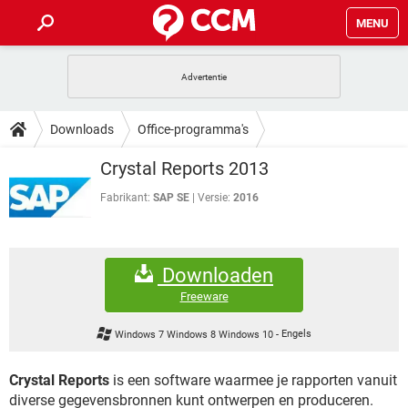
MENU
HOME
VIDEOBELLEN
GAMES
HOW-TO
Downloads
Office-programma's
INSTAGRAM
WINDOWS 10
VIDEOBELLEN
GAMES
DOWNLOADS
Crystal Reports 2013
NETFLIX
CORONAVIRUS
INSTAGRAM
WINDOWS 10
GRATIS
VIDEOBELLEN
SNAPCHAT
GAMES
Fabrikant:
SAP SE
Versie:
2016
FORUM
NETFLIX
CORONAVIRUS
TIKTOK
INSTAGRAM
WINDOWS 10
GRATIS
VIDEOBELLEN
SNAPCHAT
GAMES
ARTIKELEN
NETFLIX
CORONAVIRUS
Downloaden
TIKTOK
INSTAGRAM
WINDOWS 10
GRATIS
VIDEOBELLEN
SNAPCHAT
GAMES
Freeware
NETFLIX
CORONAVIRUS
TIKTOK
INSTAGRAM
WINDOWS 10
Windows 7 Windows 8 Windows 10
-
Engels
GRATIS
SNAPCHAT
NETFLIX
CORONAVIRUS
TIKTOK
Crystal Reports
is een software waarmee je rapporten vanuit
GRATIS
SNAPCHAT
diverse gegevensbronnen kunt ontwerpen en produceren.