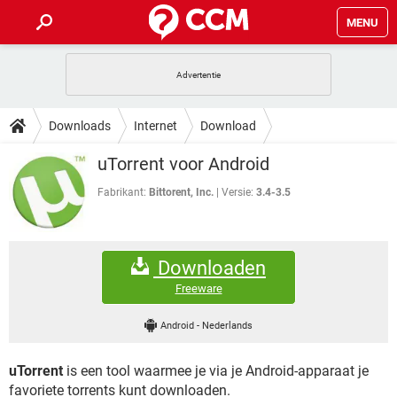
MENU
HOME
VIDEOBELLEN
GAMES
HOW-TO
Downloads
Internet
Download
INSTAGRAM
WINDOWS 10
VIDEOBELLEN
GAMES
DOWNLOADS
uTorrent voor Android
NETFLIX
CORONAVIRUS
INSTAGRAM
WINDOWS 10
GRATIS
VIDEOBELLEN
SNAPCHAT
GAMES
Fabrikant:
Bittorent, Inc.
Versie:
3.4-3.5
FORUM
NETFLIX
CORONAVIRUS
TIKTOK
INSTAGRAM
WINDOWS 10
GRATIS
VIDEOBELLEN
SNAPCHAT
GAMES
ARTIKELEN
NETFLIX
CORONAVIRUS
Downloaden
TIKTOK
INSTAGRAM
WINDOWS 10
GRATIS
VIDEOBELLEN
SNAPCHAT
GAMES
Freeware
NETFLIX
CORONAVIRUS
TIKTOK
INSTAGRAM
WINDOWS 10
Android
-
Nederlands
GRATIS
SNAPCHAT
NETFLIX
CORONAVIRUS
TIKTOK
uTorrent
is een tool waarmee je via je Android-apparaat je
GRATIS
SNAPCHAT
favoriete torrents kunt downloaden.