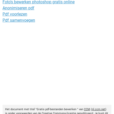
Foto's bewerken photoshop gratis online
Anonimiseren pdf
Pdf voorlezen
Pdf samenvoegen
Het document met titel "Gratis pdf-bestanden bewerken " van
CCM
(
nl.ccm.net
)
is onder voorwaarden van de
Creative Commons-licentie
gepubliceerd. Je kunt dit