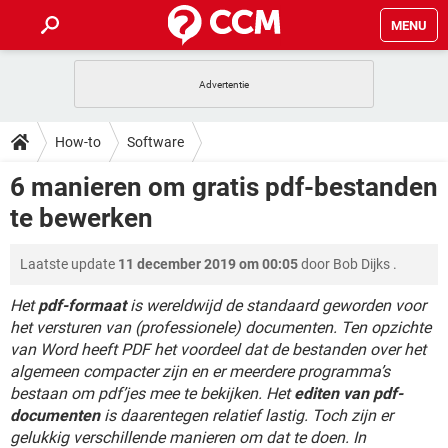
MENU
HOME
VIDEOBELLEN
GAMES
HOW-TO
How-to
Software
INSTAGRAM
WINDOWS 10
VIDEOBELLEN
GAMES
DOWNLOADS
6 manieren om gratis pdf-bestanden
NETFLIX
CORONAVIRUS
INSTAGRAM
WINDOWS 10
te bewerken
GRATIS
VIDEOBELLEN
SNAPCHAT
GAMES
FORUM
NETFLIX
CORONAVIRUS
TIKTOK
INSTAGRAM
WINDOWS 10
Laatste update
11 december 2019 om 00:05
door
Bob Dijks
.
GRATIS
VIDEOBELLEN
SNAPCHAT
GAMES
ARTIKELEN
NETFLIX
CORONAVIRUS
TIKTOK
INSTAGRAM
WINDOWS 10
Het
pdf-formaat
is wereldwijd de standaard geworden voor
GRATIS
VIDEOBELLEN
SNAPCHAT
GAMES
het versturen van (professionele) documenten. Ten opzichte
NETFLIX
CORONAVIRUS
van Word heeft PDF het voordeel dat de bestanden over het
TIKTOK
INSTAGRAM
WINDOWS 10
algemeen compacter zijn en er meerdere programma’s
GRATIS
SNAPCHAT
NETFLIX
CORONAVIRUS
bestaan om pdf’jes mee te bekijken. Het
editen van pdf-
TIKTOK
documenten
is daarentegen relatief lastig. Toch zijn er
GRATIS
SNAPCHAT
gelukkig verschillende manieren om dat te doen. In