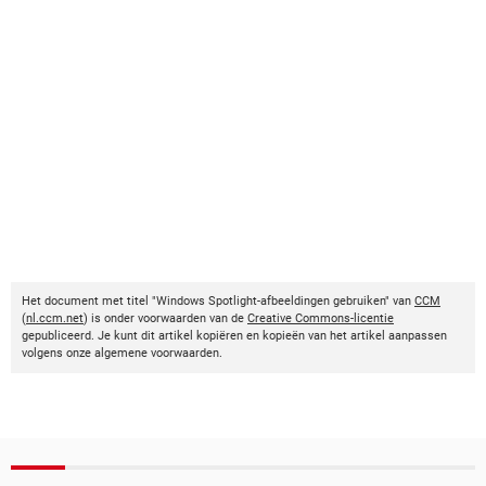
Het document met titel "Windows Spotlight-afbeeldingen gebruiken" van
CCM
(
nl.ccm.net
) is onder voorwaarden van de
Creative Commons-licentie
gepubliceerd. Je kunt dit artikel kopiëren en kopieën van het artikel aanpassen
volgens onze algemene voorwaarden.