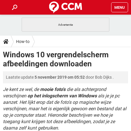
MENU
HOME
VIDEOBELLEN
GAMES
HOW-TO
How-to
INSTAGRAM
WINDOWS 10
VIDEOBELLEN
GAMES
DOWNLOADS
Windows 10 vergrendelscherm
NETFLIX
CORONAVIRUS
INSTAGRAM
WINDOWS 10
afbeeldingen downloaden
GRATIS
VIDEOBELLEN
SNAPCHAT
GAMES
FORUM
NETFLIX
CORONAVIRUS
TIKTOK
INSTAGRAM
WINDOWS 10
Laatste update
5 november 2019 om 05:52
door
Bob Dijks
.
GRATIS
VIDEOBELLEN
SNAPCHAT
GAMES
ARTIKELEN
NETFLIX
CORONAVIRUS
TIKTOK
INSTAGRAM
WINDOWS 10
Je kent ze wel, de
mooie foto's
die als achtergrond
GRATIS
VIDEOBELLEN
SNAPCHAT
GAMES
verschijnen
op het inlogscherm van Windows
als je je pc
NETFLIX
CORONAVIRUS
aanzet. Het lijkt erop dat de foto's op magische wijze
TIKTOK
INSTAGRAM
WINDOWS 10
verschijnen, maar het is eigenlijk gewoon een bestand dat al
GRATIS
SNAPCHAT
NETFLIX
CORONAVIRUS
op je computer staat. Hieronder beschrijven we hoe je
TIKTOK
toegang kunt krijgen tot deze afbeeldingen, zodat je ze
GRATIS
SNAPCHAT
daarna zelf kunt gebruiken.