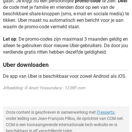
gaan. Je krijgt nu een persoonlijke
promo-code
te zien.
Deel
de code met je familie en vrienden door op een van de
beschikbare share-knoppen (sms, e-mail en sociale media) te
tikken. Uber maakt nu automatisch een bericht voor je aan
waarin de promo-code vermeld staat.
Let op
: De promo-codes zijn maximaal 3 maanden geldig en
alleen te gebruiken door nieuwe Uber-gebruikers. De door jou
verdiende gratis ritten hebben dezelfde geldigheid.
Uber downloaden
De app van Uber is beschikbaar voor zowel Android als iOS.
Afbeelding: © Anutr Yossundara - 123RF.com
Onze content is geschreven in samenwerking met
IT-experts
,
onder leiding van Jean-François Pillou, de oprichter van CCM.net.
CCM is een toonaangevende internationale tech-website en is
beschikbaar in elf verschillende talen.