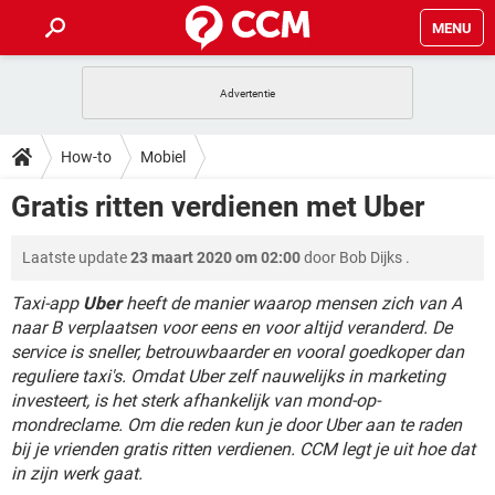
MENU
HOME
VIDEOBELLEN
GAMES
HOW-TO
How-to
Mobiel
INSTAGRAM
WINDOWS 10
VIDEOBELLEN
GAMES
DOWNLOADS
Gratis ritten verdienen met Uber
NETFLIX
CORONAVIRUS
INSTAGRAM
WINDOWS 10
GRATIS
VIDEOBELLEN
SNAPCHAT
GAMES
FORUM
Laatste update
23 maart 2020 om 02:00
door
Bob Dijks
.
NETFLIX
CORONAVIRUS
TIKTOK
INSTAGRAM
WINDOWS 10
GRATIS
VIDEOBELLEN
SNAPCHAT
GAMES
Taxi-app
Uber
heeft de manier waarop mensen zich van A
ARTIKELEN
NETFLIX
CORONAVIRUS
naar B verplaatsen voor eens en voor altijd veranderd. De
TIKTOK
INSTAGRAM
WINDOWS 10
service is sneller, betrouwbaarder en vooral goedkoper dan
GRATIS
VIDEOBELLEN
SNAPCHAT
GAMES
NETFLIX
CORONAVIRUS
reguliere taxi's. Omdat Uber zelf nauwelijks in marketing
TIKTOK
INSTAGRAM
WINDOWS 10
investeert, is het sterk afhankelijk van mond-op-
GRATIS
SNAPCHAT
mondreclame. Om die reden kun je door Uber aan te raden
NETFLIX
CORONAVIRUS
TIKTOK
bij je vrienden gratis ritten verdienen. CCM legt je uit hoe dat
GRATIS
SNAPCHAT
in zijn werk gaat.