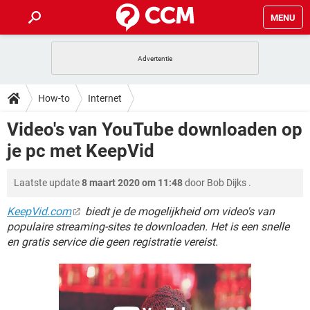
MENU
HOME
VIDEOBELLEN
GAMES
HOW-TO
How-to
Internet
INSTAGRAM
WINDOWS 10
VIDEOBELLEN
GAMES
DOWNLOADS
Video's van YouTube downloaden op
NETFLIX
CORONAVIRUS
INSTAGRAM
WINDOWS 10
je pc met KeepVid
GRATIS
VIDEOBELLEN
SNAPCHAT
GAMES
FORUM
NETFLIX
CORONAVIRUS
TIKTOK
INSTAGRAM
WINDOWS 10
Laatste update
8 maart 2020 om 11:48
door
Bob Dijks
.
GRATIS
VIDEOBELLEN
SNAPCHAT
GAMES
ARTIKELEN
NETFLIX
CORONAVIRUS
TIKTOK
INSTAGRAM
WINDOWS 10
KeepVid.com
biedt je de mogelijkheid om video's van
GRATIS
VIDEOBELLEN
SNAPCHAT
GAMES
populaire streaming-sites te downloaden. Het is een snelle
NETFLIX
CORONAVIRUS
en gratis service die geen registratie vereist.
TIKTOK
INSTAGRAM
WINDOWS 10
GRATIS
SNAPCHAT
NETFLIX
CORONAVIRUS
TIKTOK
GRATIS
SNAPCHAT