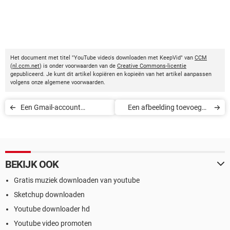
Het document met titel "YouTube video's downloaden met KeepVid" van
CCM
(
nl.ccm.net
) is onder voorwaarden van de
Creative Commons-licentie
gepubliceerd. Je kunt dit artikel kopiëren en kopieën van het artikel aanpassen
volgens onze algemene voorwaarden.
Een Gmail-account
Een afbeelding toevoegen
aanmaken
aan een handtekening in
Gmail
BEKIJK OOK
Gratis muziek downloaden van youtube
Sketchup downloaden
Youtube downloader hd
Youtube video promoten