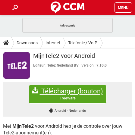
MENU
HOME
VIDEOBELLEN
GAMES
HOW-TO
Downloads
Internet
Telefonie / VoIP
INSTAGRAM
WINDOWS 10
VIDEOBELLEN
GAMES
DOWNLOADS
MijnTele2 voor Android
NETFLIX
CORONAVIRUS
INSTAGRAM
WINDOWS 10
GRATIS
VIDEOBELLEN
SNAPCHAT
GAMES
Editeur :
Tele2 Nederland BV
Version :
7.10.0
FORUM
NETFLIX
CORONAVIRUS
TIKTOK
INSTAGRAM
WINDOWS 10
GRATIS
VIDEOBELLEN
SNAPCHAT
GAMES
ARTIKELEN
NETFLIX
CORONAVIRUS
Télécharger (bouton)
TIKTOK
INSTAGRAM
WINDOWS 10
GRATIS
VIDEOBELLEN
SNAPCHAT
GAMES
Freeware
NETFLIX
CORONAVIRUS
TIKTOK
INSTAGRAM
WINDOWS 10
Android
-
Nederlands
GRATIS
SNAPCHAT
NETFLIX
CORONAVIRUS
TIKTOK
Met
MijnTele2
voor Android heb je de controle over jouw
GRATIS
SNAPCHAT
Tele2-abonnement(en).