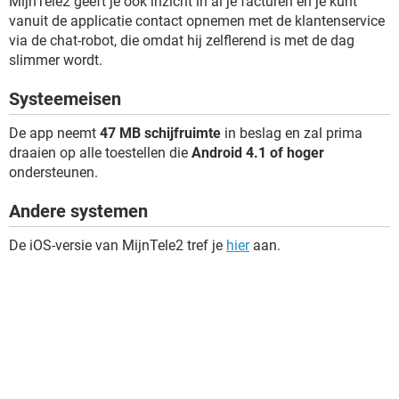
MijnTele2 geeft je ook inzicht in al je facturen en je kunt
vanuit de applicatie contact opnemen met de klantenservice
via de chat-robot, die omdat hij zelflerend is met de dag
slimmer wordt.
Systeemeisen
De app neemt
47 MB schijfruimte
in beslag en zal prima
draaien op alle toestellen die
Android 4.1 of hoger
ondersteunen.
Andere systemen
De iOS-versie van MijnTele2 tref je
hier
aan.