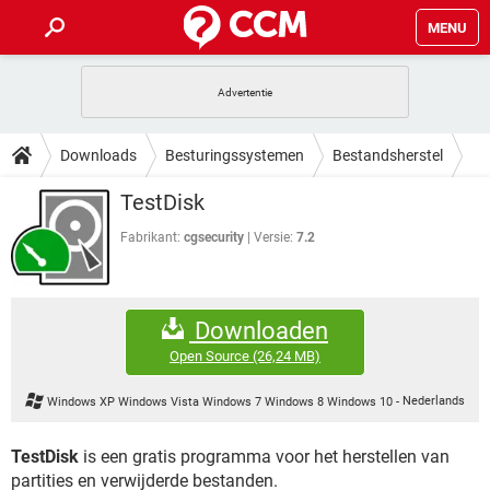
MENU
HOME
VIDEOBELLEN
GAMES
HOW-TO
Downloads
Besturingssystemen
Bestandsherstel
INSTAGRAM
WINDOWS 10
VIDEOBELLEN
GAMES
DOWNLOADS
TestDisk
NETFLIX
CORONAVIRUS
INSTAGRAM
WINDOWS 10
GRATIS
VIDEOBELLEN
SNAPCHAT
GAMES
Fabrikant:
cgsecurity
Versie:
7.2
FORUM
NETFLIX
CORONAVIRUS
TIKTOK
INSTAGRAM
WINDOWS 10
GRATIS
VIDEOBELLEN
SNAPCHAT
GAMES
ARTIKELEN
NETFLIX
CORONAVIRUS
Downloaden
TIKTOK
INSTAGRAM
WINDOWS 10
GRATIS
VIDEOBELLEN
SNAPCHAT
GAMES
Open Source
(26,24 MB)
NETFLIX
CORONAVIRUS
TIKTOK
INSTAGRAM
WINDOWS 10
Windows XP Windows Vista Windows 7 Windows 8 Windows 10
-
Nederlands
GRATIS
SNAPCHAT
NETFLIX
CORONAVIRUS
TIKTOK
TestDisk
is een gratis programma voor het herstellen van
GRATIS
SNAPCHAT
partities en verwijderde bestanden.