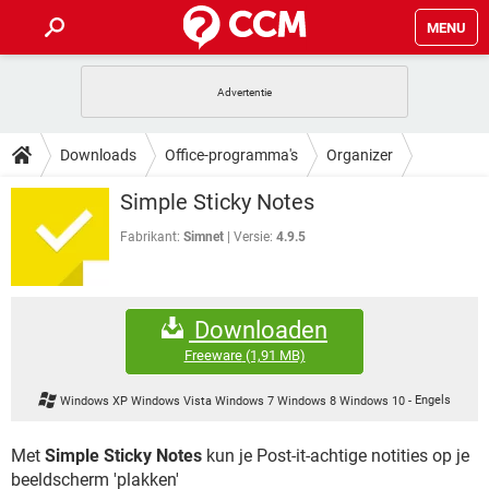
MENU
HOME
VIDEOBELLEN
GAMES
HOW-TO
Downloads
Office-programma's
Organizer
INSTAGRAM
WINDOWS 10
VIDEOBELLEN
GAMES
DOWNLOADS
Simple Sticky Notes
NETFLIX
CORONAVIRUS
INSTAGRAM
WINDOWS 10
GRATIS
VIDEOBELLEN
SNAPCHAT
GAMES
Fabrikant:
Simnet
Versie:
4.9.5
FORUM
NETFLIX
CORONAVIRUS
TIKTOK
INSTAGRAM
WINDOWS 10
GRATIS
VIDEOBELLEN
SNAPCHAT
GAMES
ARTIKELEN
NETFLIX
CORONAVIRUS
Downloaden
TIKTOK
INSTAGRAM
WINDOWS 10
GRATIS
VIDEOBELLEN
SNAPCHAT
GAMES
Freeware
(1,91 MB)
NETFLIX
CORONAVIRUS
TIKTOK
INSTAGRAM
WINDOWS 10
Windows XP Windows Vista Windows 7 Windows 8 Windows 10
-
Engels
GRATIS
SNAPCHAT
NETFLIX
CORONAVIRUS
TIKTOK
Met
Simple Sticky Notes
kun je Post-it-achtige notities op je
GRATIS
SNAPCHAT
beeldscherm 'plakken'